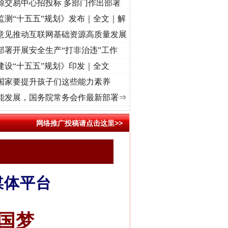
源交易中心招投标 多部门作出部署
监测“十五五”规划》发布｜全文｜解
意见推动互联网基础资源高质量发展
部署开展安全生产“打非治违”工作
建设“十五五”规划》印发｜全文
国家要提升孩子们这些能力素养
牢记初心使命 奋进复兴征程丨“转折之城”激荡..
·[视频]
牢记初心使命 奋进复兴征程丨红
能发展，国务院常务会作最新部署⇒
网络推广投稿请点击这里>>
媒体平台
国梦