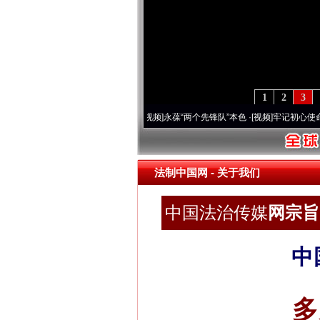
1
2
3
0周年 深刻改变雪域高原..
·[视频]
永葆“两个先锋队”本色
·[视频]
牢记初心使命 奋进复兴
法制中国网
- 关于我们
中国法治传媒
网宗旨 
中
多