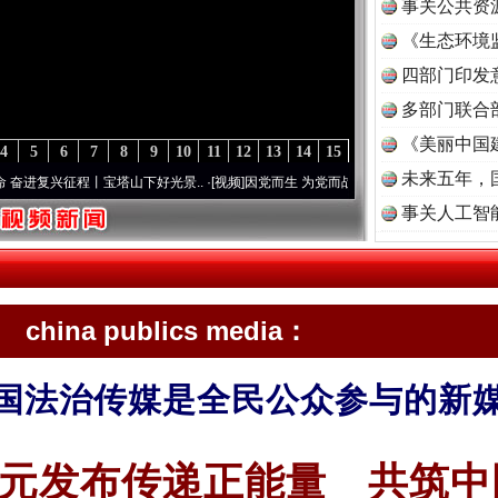
事关公共资
《生态环境
读
四部门印发
多部门联合
《美丽中国
4
5
6
7
8
9
10
11
12
13
14
15
未来五年，
征程丨宝塔山下好光景..
·[视频]
因党而生 为党而战——百年“纪”事⑧加强纪律..
·[视频]
事关人工智
china publics media：
国法治传媒是全民公众参与的新
元发布传递正能量 共筑中