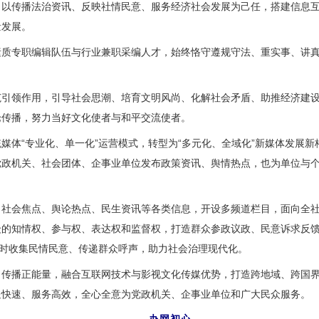
传播法治资讯、反映社情民意、服务经济社会发展为己任，搭建信息互
量发展。
专职编辑队伍与行业兼职采编人才，始终恪守遵规守法、重实事、讲真
领作用，引导社会思潮、培育文明风尚、化解社会矛盾、助推经济建设
论传播，努力当好文化使者与和平交流使者。
体“专业化、单一化”运营模式，转型为“多元化、全域化”新媒体发展新
党政机关、社会团体、企事业单位发布政策资讯、舆情热点，也为单位与
会焦点、舆论热点、民生资讯等各类信息，开设多频道栏目，面向全社
众的知情权、参与权、表达权和监督权，打造群众参政议政、民意诉求反
及时收集民情民意、传递群众呼声，助力社会治理现代化。
播正能量，融合互联网技术与影视文化传媒优势，打造跨地域、跨国界
送快速、服务高效，全心全意为党政机关、企事业单位和广大民众服务。