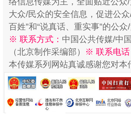
络信息传媒为主，全面贴近公众/
今
在谋一域中谋全局
大众/民众的安全信息，促进公众
百姓”和“说真话、重实事”的公众
※ 联系方式：
中国公共传媒/中
（北京制作采编部）
※ 联系电话
本传媒系列网站真诚感谢您对本
习近平的博鳌关键词
魏明亮