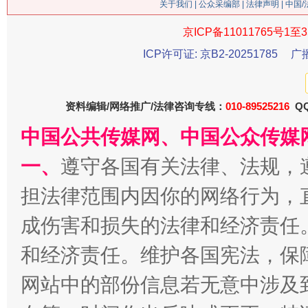
关于我们
|
公众采编部
|
法律声明
| 中国
京ICP备11011765号1至3
今
在谋一域中谋全局
ICP许可证: 京B2-20251785
广
资料编辑/网络推广/法律咨询专线：
010-89525216
QQ
中国公共传媒网、中国公众传媒
一、
遵守各国有关法律、法规，
担法律范围内因你的网络行为，
习近平的博鳌关键词
成伤害和损失的法律和经济责任
魏明亮
和经济责任。维护各国宪法，保
网站中的部份信息若无意中涉及