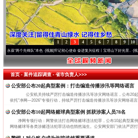
1
2
3
4
5
6
7
8
9
10
葆“两个先锋队”本色
·[视频]
牢记初心使命 奋进复兴征程丨宝塔山下好光景..
·[视频]
因党
首页
- 案件追踪调查 -
省市负责人>>>
公安部公布20起典型案例：打击编造传播涉汛等网络谣言
公安机关持续严厉打击编造传播涉汛等涉灾网络谣言，公布20
依托"净网—2026"专项行动，持续严厉打击编造传播涉汛等涉灾网络谣言
公安部公布10起网络赌球典型案例 抓获涉案人员78名
净网专项行动：网警依法打击网络赌球违法犯罪，公布10起典型
网络赌球等各类涉赌违法犯罪活动也悄然滋生。公安网安部门依法严厉打击