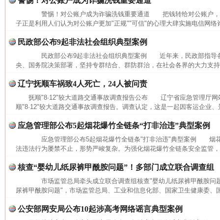
警惕！对公账户成为诈骗洗钱重要通道
警惕！对公账户成为诈骗洗钱重要通道 把钱转给对公账户，
子正是利用人们认为对公账户更加"正规""可信"的心理大肆实施电信网络
民政部公布9起非法社会组织典型案例
民政部公布9起非法社会组织典型案例 近年来，民政部指导各
央、国务院决策部署，坚持专群结合、群防群治，在社会各界的大力支持下
辽宁抚顺车祸致4人死亡，24人被问责
抚顺"8·12"较大道路交通事故调查报告公布 辽宁省应急管理厅网
顺"8·12"较大道路交通事故调查报告。调查认定，这是一起因客运企业、
应急管理部公布5起烟花爆竹全链条“打非治违”典型案例
应急管理部公布5起烟花爆竹全链条"打非治违"典型案例 烟花
法违法行为屡禁不止，形势严峻复杂。为强化烟花爆竹全链条安全监管，进
核查“婴幼儿纸尿裤甲酰胺问题”！多部门成立联合调查组
市场监管总局牵头成立联合调查组核查"婴幼儿纸尿裤甲酰胺问题
尿裤甲酰胺问题"，市场监管总局、工业和信息化部、国家卫生健康委、国
网上购药对药下症？
公安部网安局公布10起涉高考网络谣言典型案例