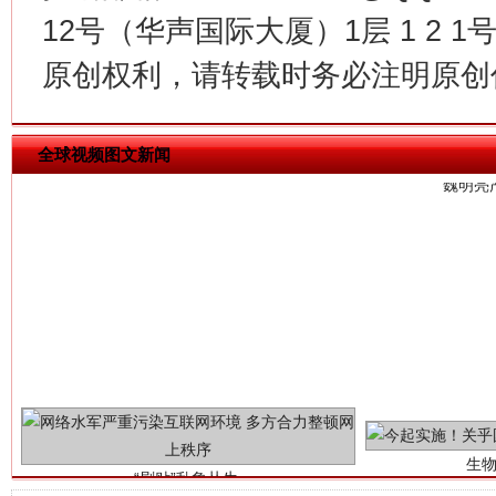
12号（华声国际大厦）1层 1 2
习近平的博鳌关键词
魏明亮
原创权利，请转载时务必注明原创作
全球视频图文新闻
生
“刷贴”乱象丛生