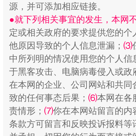
源，并可添加相应链接。
●就下列相关事宜的发生，本网
揭批美国五大"原罪"
"炒
定或相关政府的要求提供您的个
他原因导致的个人信息泄漏；
⑶
中所列明的情况使用您的个人信
于黑客攻击、电脑病毒侵入或政
在本网的企业、公司网站和共同
致的任何事态后果；
⑹
本网在各
解纷+调解+退费，一次搞定
责情形；
⑺
你在本网站留言的内
条款方可留言和反映投诉报料等