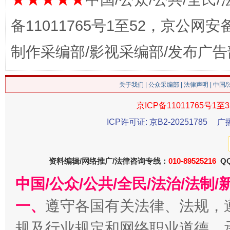
备11011765号1至52，京公网安备：
制作采编部/影视采编部/发布广告
关于我们
|
公众采编部
|
法律声明
| 中国
今
在谋一域中谋全局
京ICP备11011765号1至3
ICP许可证: 京B2-20251785
广
资料编辑/网络推广/法律咨询专线：
010-89525216
QQ
中国/公众/公共/全民/法治/法
一、
遵守各国有关法律、法规，
规及行业规定和网络职业道德，
习近平的博鳌关键词