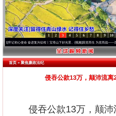
1
2
3
4
5
6
7
8
9
10
初心使命 奋进复兴征程丨宝塔山下好光景..
·[视频]
因党而生 为党而战——百年“纪”事⑧加
首页
»
聚焦廉政法纪
侵吞公款13万，颠沛流离
侵吞公款13万，颠沛流