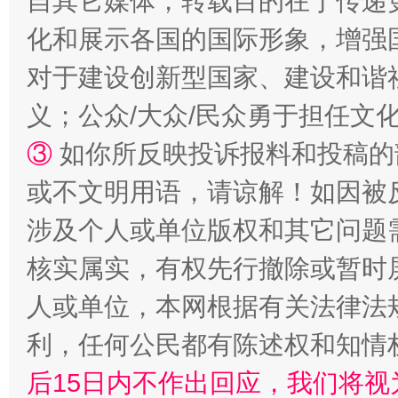
自其它媒体，转载目的在于传递
化和展示各国的国际形象，增强
对于建设创新型国家、建设和谐
义；公众/大众/民众勇于担任文
招工难、用工荒背后
③
如你所反映投诉报料和投稿的
或不文明用语，请谅解！如因被
涉及个人或单位版权和其它问题
核实属实，有权先行撤除或暂时
人或单位，本网根据有关法律法
利，任何公民都有陈述权和知情
网上购药对药下症？
后15日内不作出回应，我们将视