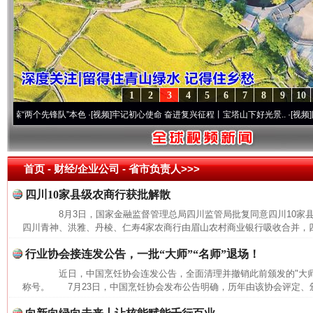
1
2
3
4
5
6
7
8
9
10
两个先锋队”本色
·[视频]
牢记初心使命 奋进复兴征程丨宝塔山下好光景..
·[视频]
因党而生
首页
- 财经/企业公司 -
省市负责人>>>
四川10家县级农商行获批解散
8月3日，国家金融监督管理总局四川监管局批复同意四川10家
四川青神、洪雅、丹棱、仁寿4家农商行由眉山农村商业银行吸收合并，四
行业协会接连发公告，一批“大师”“名师”退场！
近日，中国烹饪协会连发公告，全面清理并撤销此前颁发的"大师""
称号。 7月23日，中国烹饪协会发布公告明确，历年由该协会评定、颁