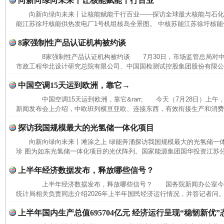
向新向绿向未来丨让核能赋能千行百业
向新向绿向未来丨让核能赋能千行百业——探访全球最大核能与石
能江苏徐圩核能供热发电厂1号机组核岛全景图。 中核苏能江苏徐圩核能供
8家强制性产品认证机构被约谈
8家强制性产品认证机构被约谈 7月30日，市场监管总局对中
市政工程华北设计研究总院有限公司、中国国检测试控股集团股份有限公司
中国空调15天运到欧洲，靠它→
中国空调15天运到欧洲，靠它&rarr; 今天（7月28日）上
新闻发布会上介绍，中欧班列横亘亚欧、连接东西，有效衔接生产和消费，
探访我国规模最大的光氢储一体化项目
向新向绿向未来丨滩涂之上 绿能奔涌探访我国规模最大的光氢储一
珍 图为如东光氢储一体化项目的光伏阵列。国家能源集团国华投资江苏
上半年经济数据发布，释放哪些信号？
上半年经济数据发布，释放哪些信号？ 国务院新闻办公室今
统计局相关负责同志介绍2026年上半年国民经济运行情况，并答记者问。
网上购药对药下症？
上半年国内生产总值695704亿元 经济运行呈现“稳韧新优”