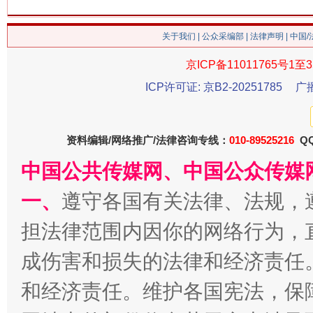
关于我们
|
公众采编部
|
法律声明
| 中国
今
在谋一域中谋全局
京ICP备11011765号1至3
ICP许可证: 京B2-20251785
广
资料编辑/网络推广/法律咨询专线：
010-89525216
QQ
中国公共传媒网、中国公众传媒
一、
遵守各国有关法律、法规，
担法律范围内因你的网络行为，
习近平的博鳌关键词
魏明亮
成伤害和损失的法律和经济责任
和经济责任。维护各国宪法，保