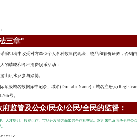
神。
法三章"
集采编组稿中收受对方单位个人各种数量的现金、物品和有价证券，否则
个人的请吃和各种消费娱乐活动；
机游山玩水及参与赌博。
际顶级域名数据库中记录。域名(
)：域名注册人(
Domain Name
Registra
1765号。
府监管及公众/民众/公民/全民的监督：
理、人才培训、投资运作、市场开发等方面加强合作和交流。欢迎来电及面谈全球公
人。