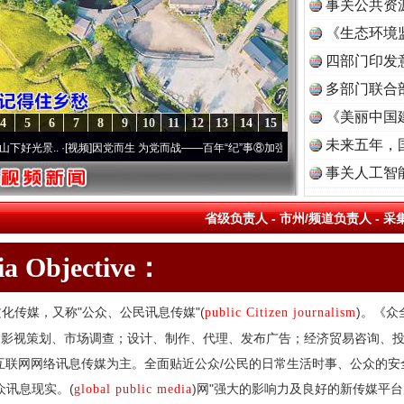
事关公共资
《生态环境
读
四部门印发
多部门联合
《美丽中国
4
5
6
7
8
9
10
11
12
13
14
15
未来五年，
.
·[视频]
因党而生 为党而战——百年“纪”事⑧加强纪律..
·[视频]
牢记初心使命 奋进复兴
事关人工智
省级负责人
-
市州/频道负责人
-
采
dia Objective：
化传媒，又称"公众、公民讯息传媒"(
)。《众
public Citizen journalism
、影视策划、市场调查；设计、制作、代理、发布广告；经济贸易咨询、
互联网网络讯息传媒为主。全面贴近公众/公民的日常生活时事、公众的
众讯息现实。(
)网"强大的影响力及良好的新传媒平
global public media