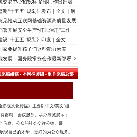
源交易中心招投标 多部门作出部署
监测“十五五”规划》发布｜全文｜解
意见推动互联网基础资源高质量发展
部署开展安全生产“打非治违”工作
建设“十五五”规划》印发｜全文
国家要提升孩子们这些能力素养
征程丨“转折之城”激荡..
·[视频]
牢记初心使命 奋进复兴征程丨红船起航处 潮起..
·[视频
能发展，国务院常务会作最新部署⇒
集采编组稿
-
本网律师团
-
制作采编总部
全影视文化传媒》主要以中文/英文"组
投资咨询、会议服务、承办展览展示；
安全信息、公众的社会交往公德。展
台展现自己的才华，更好的为公众服务。