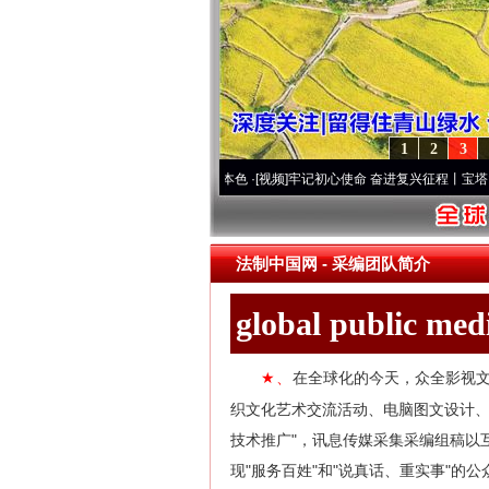
1
2
3
..
·[视频]
永葆“两个先锋队”本色
·[视频]
牢记初心使命 奋进复兴征程丨宝塔山下好光景.
法制中国网
-
采编团队简介
global public me
在全球化的今天，众全影视文
★、
织文化艺术交流活动、电脑图文设计
技术推广"，讯息传媒采集采编组稿以
现"服务百姓"和"说真话、重实事"的公