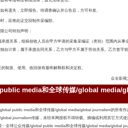
，如有举报将按各国法律，追究法律责任。
，如有遗失，立即报告。待调查确认并公告后，方可补发。
开时，应将此证交回制作采编部。
有限公司特别声明：
属承揽关系，组稿创收人员在甲方申请的采集采编证（类别）范围内从事
员独自计算，属于承揽合同关系，乙方与甲方不属于劳动关系。乙方签字
证的制发、使用、收回保有最终解释权和决定权。
众全影视
blic media和全球传媒/global media/gl
l public media和全球传媒/global media/global journalis
l media/global journalism传媒，未经本网授权不得转载、摘编或利
媒/global public media和全球传媒/global media/global