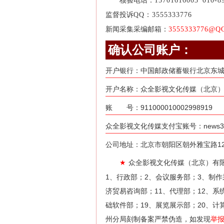
核验电话：
15701616003
010-8
监督投诉
QQ：3555333776
新闻采集采编邮箱：
3555333776@Q
确认公司账户：
开户银行：中国邮政储蓄银行北京东
开户名称：众全影视文化传媒（北京）
账 号：911000010002998919
众全影视文化传媒支付宝账号：news31@
公司地址：北京市朝阳区朝外雅宝路12号
众全影视文化传媒（北京）有
★
1、行政部；2、会议服务部；3、制作
济贸易咨询部；11、代理部；12、系
础软件部；19、展览展示部；20、计
州分局刻制备案严禁伪造，如发现
举