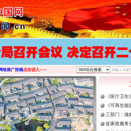
>
网络推广投稿
点击进入>>>
《医疗卫生
《可再生能
三部门：做
促家政服务