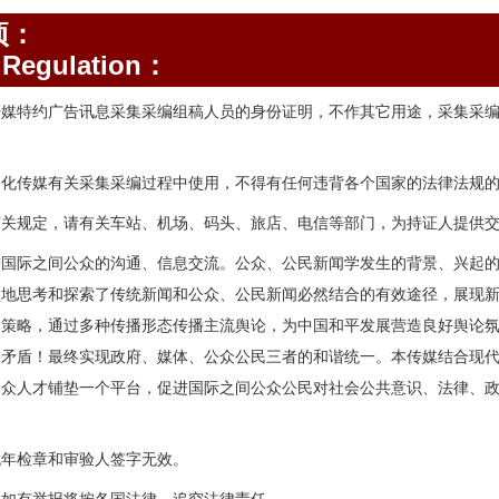
项：
Regulation：
传媒特约广告讯息采集采编组稿人员的身份证明，不作其它用途，采集采
。
文化传媒有关采集采编过程中使用，不得有任何违背各个国家的法律法规
有关规定，请有关车站、机场、码头、旅店、电信等部门，为持证人提供
进国际之间公众的沟通、信息交流。公众、公民新闻学发生的背景、兴起
次地思考和探索了传统新闻和公众、公民新闻必然结合的有效途径，展现
和策略，通过多种传播形态传播主流舆论，为中国和平发展营造良好舆论
会矛盾！最终实现政府、媒体、公众公民三者的和谐统一。本传媒结合现
公众人才铺垫一个平台，促进国际之间公众公民对社会公共意识、法律、
无年检章和审验人签字无效。