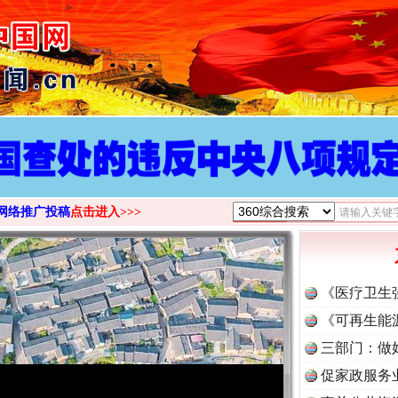
>
网络推广投稿
点击进入>>>
《医疗卫生
《可再生能
三部门：做
促家政服务