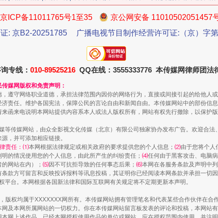
京ICP备11011765号1至35
京公网安备 11010502051457
证: 京B2-20251785
广播电视节目制作经营许可证:（京）字第3
今年投资意愿榜揭晓
咨询专线：
010-89525216
QQ在线：3555333776 本传媒网律师团
民传媒网版权和免责声明：
德，遵守网络职业道德，承担法律范围内因你的网络行为，直接或间接引起的给他人或
经济责任。维护各国宪法，保障公民的言论自由和新闻自由。本传媒网站中的部份信息
请来函来电说明本网站提供内容系本人或法人版权所有，网站有权先行撤除，以保护版
传媒等传媒网站，由众全影视文化传媒（北京）有限公司独家协办发布广告。欢迎合法
来源，并可添加相应链接。
律责任：⑴
本网根据法律规定或相关政府的要求提供您的个人信息；
⑵
由于您将个人
列明的情况使用您的个人信息，由此所产生的纠纷责任；
⑷
任何由于黑客攻击、电脑病
者的网站在内）；
⑸
因不可抗拒导致的任何事态后果；
⑹
本网在各服务条款及声明中列
有条款方可留言和反映投诉报料等讯息投稿，其证明你已经阅读本网条款并承担一切因
魏明亮严重违纪违法案透视
语权平台。本网根据各国新法律和国际互联网有关规定将不定期更新本声明。
作品，版权均属于XXXXXXX网所有。本传媒网站拥有管理笔名和代表某些合作伙伴在
本网及本网所属网站的一切权力。你在本传媒网站留言板发表的评论和投稿，本网站有
本网上述作品。已经本网授权使用作品的单位或网站，应在授权范围内使用，并注明“来