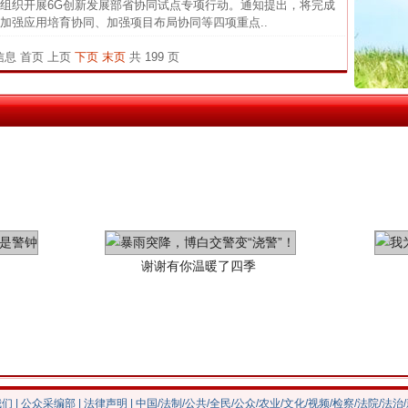
织开展6G创新发展部省协同试点专项行动。通知提出，将完成
茶叶“炒上天”
中国发
加强应用培育协同、加强项目布局协同等四项重点..
官方
条信息
首页
上页
下页
末页
共 199 页
从“无
最高
事故致
谢谢有你温暖了四季
我们
|
公众采编部
|
法律声明
| 中国/法制/公共/全民/公众/农业/文化/视频/检察/法院/法治