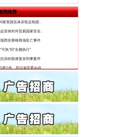
公安厅征集新型黑恶违法..
新闻推荐
6家美国实体采取反制措..
起首例对外贸易国家安全..
通报西安赛格商场坠亡事件
产可执”到“全额执行”
检抗诉的疑难复杂刑事案件
5死1伤，四川省安委会挂..
私家车群死群伤事故多发..
守，一别两宽：这场老年..
条伤亲情 巡回调解促和..
保费，离婚时为何要分走一..
誉，不得录用为公务员
目出狱后办书院暴力管教..
公安厅征集新型黑恶违法..
6家美国实体采取反制措..