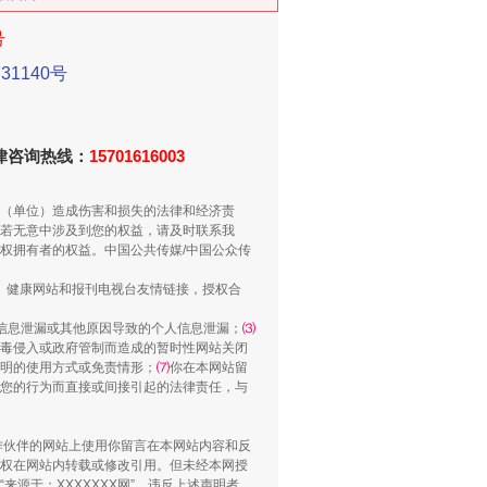
号
1140号
新中国诞生的见证
法律咨询热线：
15701616003
（单位）造成伤害和损失的法律和经济责
若无意中涉及到您的权益，请及时联系我
权拥有者的权益。中国公共传媒/中国公众传
、健康网站和报刊电视台友情链接，授权合
信息泄漏或其他原因导致的个人信息泄漏；
⑶
毒侵入或政府管制而造成的暂时性网站关闭
明的使用方式或免责情形；
⑺
你在本网站留
您的行为而直接或间接引起的法律责任，与
千亩耕地变“别墅”
合作伙伴的网站上使用你留言在本网站内容和反
权在网站内转载或修改引用。但未经本网授
源于：XXXXXXX网”。违反上述声明者，