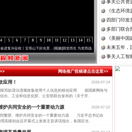
事关公共资
《生态环境
读
四部门印发
多部门联合
《美丽中国
4
5
6
7
8
9
10
11
12
13
14
15
未来五年，
兴征程丨宝塔山下好光景..
·[视频]
因党而生 为党而战——百年“纪”事⑧加强纪律..
·[视
事关人工智
>>
网络推广投稿请点击这里>>
款应用！
2026-07-24
近期涉
通报35款违法违规收集使用个人信息的移动应用 据国家网络与
半生相
信办、工业和信息化部、公安部联合发布的《关于开..
一纸欠
维护共同安全的一个重要动力源
2026-07-22
26万
同繁荣、维护共同安全的一个重要动力源 习近平总书记在
杨天
治理高级别会议开幕式上发表主旨讲话指出，各国应当..
传销头