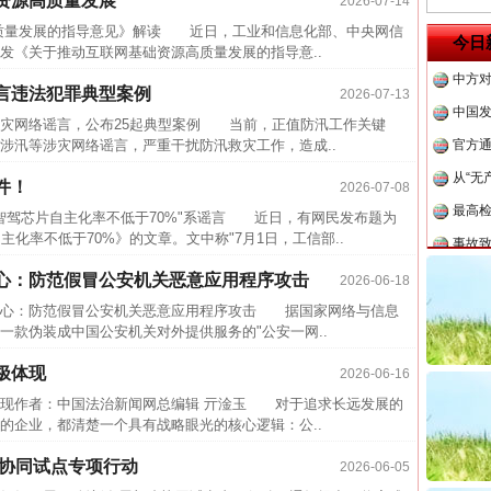
资源高质量发展
2026-07-14
四川省
量发展的指导意见》解读 近日，工业和信息化部、中央网信
今日
发《关于推动互联网基础资源高质量发展的指导意..
中方对
中国发
言违法犯罪典型案例
2026-07-13
官方
涉灾网络谣言，公布25起典型案例 当前，正值防汛工作关键
涉汛等涉灾网络谣言，严重干扰防汛救灾工作，造成..
从“无
最高
件！
2026-07-08
驾芯片自主化率不低于70%"系谣言 近日，有网民发布题为
事故致
化率不低于70%》的文章。文中称"7月1日，工信部..
近期涉
心：防范假冒公安机关恶意应用程序攻击
2026-06-18
半生相
心：防范假冒公安机关恶意应用程序攻击 据国家网络与信息
一纸欠
一款伪装成中国公安机关对外提供服务的"公安一网..
26万
极体现
2026-06-16
杨天
体现作者：中国法治新闻网总编辑 亓淦玉 对于追求长远发展的
传销头
的企业，都清楚一个具有战略眼光的核心逻辑：公..
四川省
省协同试点专项行动
2026-06-05
中方对