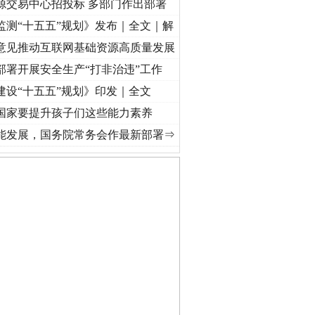
源交易中心招投标 多部门作出部署
监测“十五五”规划》发布｜全文｜解
意见推动互联网基础资源高质量发展
部署开展安全生产“打非治违”工作
建设“十五五”规划》印发｜全文
国家要提升孩子们这些能力素养
频]
牢记初心使命 奋进复兴征程丨“转折之城”激荡..
·[视频]
牢记初心使命 奋进复兴征程丨
能发展，国务院常务会作最新部署⇒
私家车群死群伤事故多发..
守，一别两宽：这场老年..
条伤亲情 巡回调解促和..
保费，离婚时为何要分走一..
誉，不得录用为公务员
目出狱后办书院暴力管教..