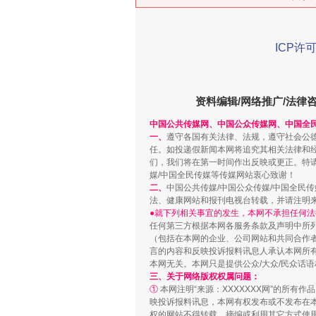
ICP许可
在谋一域中谋全局
资料编辑/网络推广/法律
中国公共传媒网、中国公众传媒网、中国全
一、
遵守各国有关法律、法规，遵守社会公
任。如投递假新闻本网将追究其相关法律和
们，我们将在第一时间作出反映或更正。特
媒/中国全民传媒等传媒网站衷心致谢！
二、
中国公共传媒/中国公众传媒/中国全民
法、健康网站和报刊电视台转载，并请注明
●就下列相关事宜的发生，本网不承担任何法
任何第三方根据本网各服务条款及声明中所
（包括在本网的企业、公司网站和共同合作
习近平的博鳌关键词
言的内容和反映投诉报料讯息人承认本网所
本网无关。本网只是提供公众/大众/民众话
三、关于网络版权权属问题：
①
本网注明“来源：XXXXXXX网”的所有
映投诉报料讯息，本网有权发布或不发布在
权的网站不得转载、摘编或利用其它方式使用