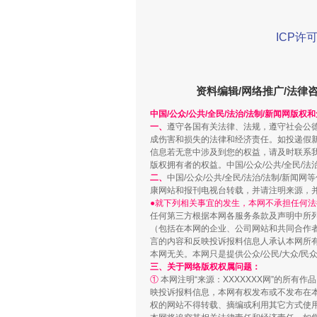
ICP许可
招工难、用工荒背后
资料编辑/网络推广/法律
中国/公众/公共/全民/法治/法制/新闻网版权
一、
遵守各国有关法律、法规，遵守社会公
成伤害和损失的法律和经济责任。如投递假
信息若无意中涉及到您的权益，请及时联系
版权拥有者的权益。中国/公众/公共/全民/法
二、
中国/公众/公共/全民/法治/法制/
康网站和报刊电视台转载，并请注明来源，
●就下列相关事宜的发生，本网不承担任何法
任何第三方根据本网各服务条款及声明中所
（包括在本网的企业、公司网站和共同合作
言的内容和反映投诉报料信息人承认本网所
网上购药对药下症？
本网无关。本网只是提供公众/公民/大众/
三、关于网络版权权属问题：
①
本网注明“来源：XXXXXXX网”的所有
映投诉报料信息，本网有权发布或不发布在
权的网站不得转载、摘编或利用其它方式使用