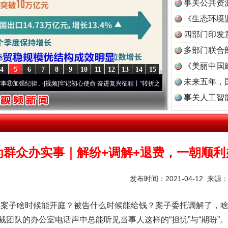
事关公共资
《生态环境
读
四部门印发
多部门联合
《美丽中国
4
5
6
7
8
9
10
11
12
13
14
15
未来五年，
律..
·[视频]
牢记初心使命 奋进复兴征程丨“转折之城”激荡..
·[视频]
牢记初心使命 奋进复
事关人工智
为群众办实事｜解纷+调解+退费，一朝顺利
发布时间：2021-04-12 来源
茶叶“炒上天”
的案子啥时候能开庭？被告什么时候能给钱？案子委托调解了，啥
团队的办公室电话声中总能听见当事人这样的“担忧”与“期盼”