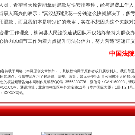
人员，希望当天原告能拿到退款尽快安排春种，经与退费工作人
当事人高兴的表示：“真没想到没花一分钱这么快就解决了，多
用退款，而且我们本是特别好的老乡，实在不想因为这个欠款对
生物安全法正式实施
治理”工作理念，柳河县人民法院速裁团队不仅始终坚持为群众
心协力以细节工作为着力点提升司法公信力，努力营造“速递正义
中国法院
内容转载于网络（本网原创文章除外），其版权均属于原作者或归属权利人。我们尊
同其观点。仅供交流学习了解法律、法规、政策，如无意侵犯到贵公司或个人的知识
权益烦请告知本网制作采编部QQ号: 3555333776，微信号：GAN160003，请
3776@QQ.COM。通讯地址：北京市朝阳区朝外雅宝路12号（华声国际大厦）1层 1 
XXXXX网站。
"炒鞋教程"里的骗局