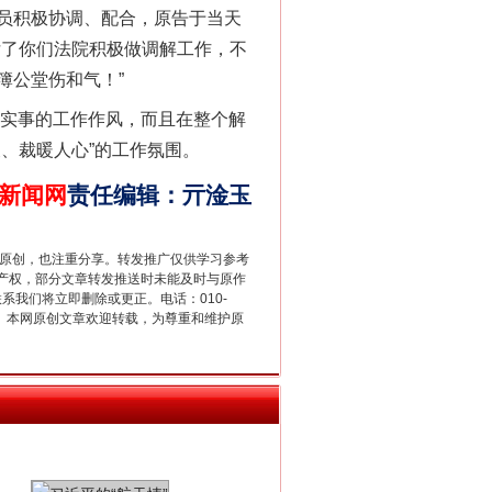
员积极协调、配合，原告于当天
亏了你们法院积极做调解工作，不
簿公堂伤和气！”
别拿“量子”当幌子
办实事的工作作风，而且在整个解
、裁暖人心”的工作氛围。
新闻网
责任编辑
：
亓淦玉
重原创，也注重分享。转发推广仅供学习参考
产权，部分文章转发推送时未能及时与原作
联系我们将立即删除或更正。电话：010-
2 1号。本网原创文章欢迎转载，为尊重和维护原
习近平的“航天情”