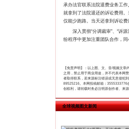
承办法官联系法院退费业务工作
就拿到了法院退还的诉讼费用。
仅能少跑路。当天还拿到诉讼费
深入贯彻“分调裁审”、“诉源
“刷贴”乱象丛生
纷程序中更加注重团队合作，同
【免责声明】：以上图、文、音/视频文章
之用，禁止用于商业用途，并不代表本网赞
者取得联系，若来源标注错误或无意侵犯到您的
89525216。本网投稿邮箱：355533
创权利，请转载时务必注明原创作者、来源：
揭批美国五大"原罪"
全球视频图文新闻