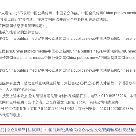
走近一线检察官
，并不表明中国公共传媒、中国公众传媒、中国全民传媒China publics media/中国公
s等传媒网站同意其观点或证实其描述。 注意文明用语并遵守全球各国相关法律法规。
联网新闻信息服务管理规定
》。
接或间接引起的法律责任。
publics media/中国公众新闻China publics news/中国法制新闻Chinese l
a publics media/中国公众新闻China publics news/中国法制新闻Chinese
 publics media/中国公众新闻China publics news/中国法制新闻Chinese 
publics media/中国公众新闻China publics news/中国法制新闻Chinese l
藏房
除了知识还要"留白"
媒体有生力，借助全球互联网主阵地，为社会/公众/民众/公民人才铺垫一个话语权平
务！人人都作守法公民。
接受上述条款,如您对管理有意见请向制作采编部联系，电话：010-89525216。
媒网的支持帮助与合作交流。众全影视文化传媒（北京）有限公司独家主办 :
网 经工信部备案：京ICP备11011765号1至52，京公网安备：11011202001678号
部/代理部敬上。
我们
|
公众采编部
|
法律声明
| 中国/法制/公共/全民/公众/农业/文化/视频/检察/法院/法治