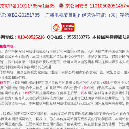
京ICP备11011765号1至35
京公网安备 11010502051457
证: 京B2-20251785
广播电视节目制作经营许可证:（京）字第3
送你一朵小红花
咨询专线：
010-89525216
QQ在线：3555333776 本传媒网律师团
和免责声明：
德，遵守中国互联网法律法规及行业规定和网络职业道德，承担法律范围内因你的网络
新闻造成社会影响的，本网将追究其相关法律和经济责任。维护各国宪法，保障公民的
我们，我们将在第一时间作出反映或更正。特请来函来电说明本网站提供内容系本人或
治/法制/新闻网等传媒网站衷心致谢！
新闻网等传媒网站，由众全影视文化传媒（北京）有限公司独家协办发布广告。欢迎合法、
并可添加相应链接。
律责任：⑴
本网根据法律规定或相关政府的要求提供您的个人信息；
⑵
由于您将个人
列明的情况使用您的个人信息，由此所产生的纠纷责任；
⑷
任何由于黑客攻击、电脑病
者的网站在内）；
⑸
因不可抗拒导致的任何事态后果；
⑹
本网在各服务条款及声明中列
有条款方可留言和反映投诉报料等讯息投稿，其证明你已经阅读本网条款并承担一切因
茶叶“炒上天”
民众/全民话语权平台。本网根据中国互联网法律法规及行业规定和国际互联网有关规定
作品，版权均属于XXXXXXX网所有。本传媒网站拥有管理笔名和代表某些合作伙伴在
本网及本网所属网站的一切权力。你在本传媒网站留言板发表的评论和投稿，本网站有
本网上述作品。已经本网授权使用作品的单位或网站，应在授权范围内使用，并注明“来