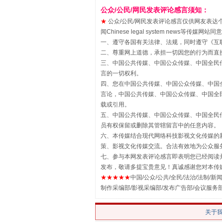
公众/公民/网民发表评论感言须知：
★
公众/公民/网民发表评论感言仅供网友表达个人看法
闻Chinese legal system new
一、遵守各国有关法律、法规，同时遵守《
互
二、尊重网上道德，承担一切因您的行为而直
三、中国公共传媒、中国公众传媒、中国全民传媒China 
言的一切权利。
四、您在中国公共传媒、中国公众传媒、中国全民传媒Chin
言论，中国公共传媒、中国公众传媒、中国全民传媒China
载或引用。
五、中国公共传媒、中国公众传媒、中国全民传媒China 
员有权保留或删除其管辖留言中的任意内容。
漫山遍野的桃花与雪山、麦地、白
六、本传媒结合现代网络科技影视文化传媒的新
策、影视文化传媒交流。合法有效地为公众服
七、参与本网发表评论感言即表明您已经阅读并
发布，敬请多提宝贵意见！真诚感谢您对本传
★★★★★
中国/公众/公共/全民/法治/法制/新闻
制作采编部/影视采编部/发布广告部/会议服务
关于