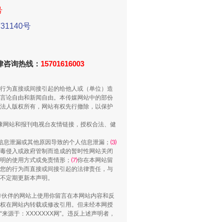
号
1140号
侵吞公款13万，颠沛流离20年
法律咨询热线：
15701616003
行为直接或间接引起的给他人或（单位）造
言论自由和新闻自由。本传媒网站中的部份
法人版权所有，网站有权先行撤除，以保护
健康网站和报刊电视台友情链接，授权合法、健
信息泄漏或其他原因导致的个人信息泄漏；
⑶
毒侵入或政府管制而造成的暂时性网站关闭
明的使用方式或免责情形；
⑺
你在本网站留
您的行为而直接或间接引起的法律责任，与
“神药”背后的真相
将不定期更新本声明。
合作伙伴的网站上使用你留言在本网站内容和反
权在网站内转载或修改引用。但未经本网授
源于：XXXXXXX网”。违反上述声明者，