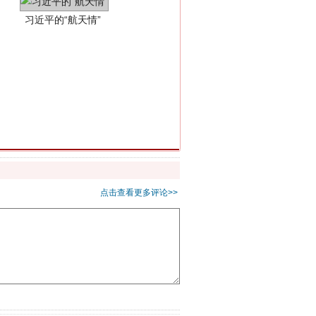
重拳出击！专项整治午间酒驾
点击查看更多评论>>
“谁都不怕”的他落马了