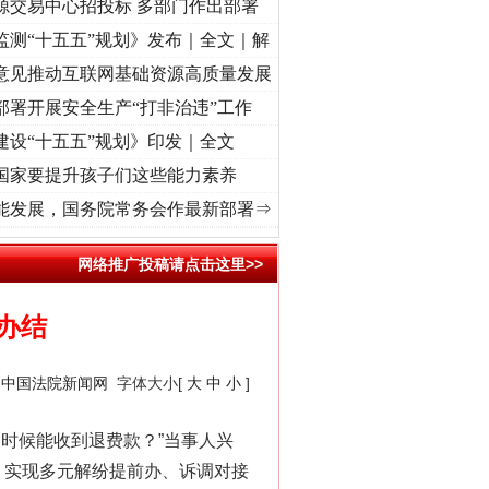
源交易中心招投标 多部门作出部署
监测“十五五”规划》发布｜全文｜解
意见推动互联网基础资源高质量发展
部署开展安全生产“打非治违”工作
建设“十五五”规划》印发｜全文
国家要提升孩子们这些能力素养
兴征程丨红船起航处 潮起..
·[视频]
一首歌的时间，读懂乐至的“诗与远方”
·[视频]
从《
能发展，国务院常务会作最新部署⇒
网络推广投稿请点击这里>>
办结
：
中国法院新闻网
字体大小[
大
中
小
]
“神药”背后的真相
时候能收到退费款？”当事人兴
。 实现多元解纷提前办、诉调对接