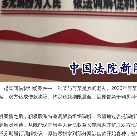
今年投资意愿榜揭晓
民间借贷纠纷案件中，洪某与何某是乡间老友。2020年何某
魏明亮严重违纪违法案透视
某，双方达成借款协议。约定还款期限届至，因原告急于购买种
案情之后，积极联系特邀调解员组织调解，希望通过委托调解
调解员沟通，从既能保护当事人合法权益又能帮助其解决双方现
成分期履行调解协议：原告尽快拿到部分案涉借款开始春种，被