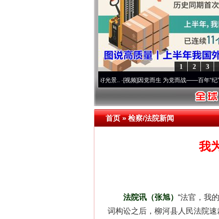
1
2
3
命 奋进复兴征程丨宝塔山下好光景..
·[视频]
因党而生 为党而战——百年“纪”事⑧加强纪
首页
»
检察/法院新闻
我
网上购药对药下症？
法院讯（张旭）
“法官，我
词构讼之后，柳河县人民法院速裁