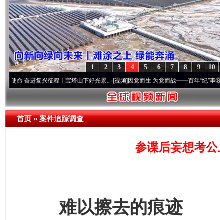
1
2
3
4
5
6
7
8
9
10
奋进复兴征程丨宝塔山下好光景..
·[视频]
因党而生 为党而战——百年“纪”事⑧加强纪律.
首页
»
案件追踪调查
参谍后妄想考公
难以擦去的痕迹