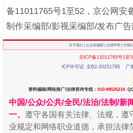
备11011765号1至52，京公网安备：
今
在谋一域中谋全局
制作采编部/影视采编部/发布广告
关于我们
|
公众采编部
|
法律声明
| 中国
京ICP备11011765号1至3
ICP许可证: 京B2-20251785
广
资料编辑/网络推广/法律咨询专线：
010-89525216
QQ
习近平的博鳌关键词
中国/公众/公共/全民/法治/法制/
魏明亮
一、
遵守各国有关法律、法规，遵
业规定和网络职业道德，承担法律