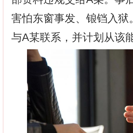
害怕东窗事发、锒铛入狱
与A某联系，并计划从该