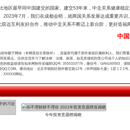
地区最早同中国建交的国家。建交53年来，中圭关系健康稳定
谢谢有你温暖了四季
。2023年7月，我们在成都会晤，就两国关系发展达成重要共
深化双边互利友好合作，推动中圭关系不断迈上新台阶，更好造福
中国
内容转载于网络（本网原创文章除外），其版权均属于原作者或归属权利人。我们尊
同其观点。仅供交流学习了解法律、法规、政策，如无意侵犯到贵公司或个人的知识
权益烦请告知本网制作采编部QQ号: 3555333776，微信号：GAN160003，请
3776@QQ.COM。通讯地址：北京市朝阳区朝外雅宝路12号（华声国际大厦）1层 1 
XXXXX网站。
今年投资意愿榜揭晓