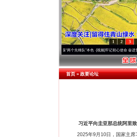
1
2
3
 深刻改变雪域高原..
·[视频]
永葆“两个先锋队”本色
·[视频]
牢记初心使命 奋进复兴征程
网上购药对药下症？
首页
»
政要论坛
习近平向圭亚那总统阿里致
2025年9月10日，国家主