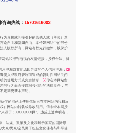
重拳出击！专项整治午间酒驾
法律咨询热线：
15701616003
行为直接或间接引起的给他人或（单位）造
言论自由和新闻自由。本传媒网站中的部份
法人版权所有，网站有权先行撤除，以保护
健康网站和报刊电视台友情链接，授权合法、健
信息泄漏或其他原因导致的个人信息泄漏；
⑶
毒侵入或政府管制而造成的暂时性网站关闭
明的使用方式或免责情形；
⑺
你在本网站留
您的行为而直接或间接引起的法律责任，与
“谁都不怕”的他落马了
将不定期更新本声明。
合作伙伴的网站上使用你留言在本网站内容和反
权在网站内转载或修改引用。但未经本网授
源于：XXXXXXX网”。违反上述声明者，
法律、法规、政策及文化和展示国家的国际形
大众/民众/全民勇于担任文化使者与和平使