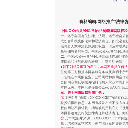
解纷+调解+退费，一次搞定
资料编辑/网络推广/法律
中国/公众/公共/全民/法治/法制/新闻网版权
一、
遵守各国有关法律、法规，遵守社会公
成伤害和损失的法律和经济责任。如投递假
信息若无意中涉及到您的权益，请及时联系
版权拥有者的权益。中国/公众/公共/全民/法
二、
中国/公众/公共/全民/法治/法制/
康网站和报刊电视台转载，并请注明来源，
●就下列相关事宜的发生，本网不承担任何法
任何第三方根据本网各服务条款及声明中所
（包括在本网的企业、公司网站和共同合作
言的内容和反映投诉报料信息人承认本网所
站台名比不上好声名
本网无关。本网只是提供公众/公民/大众/
三、关于网络版权权属问题：
①
本网注明“来源：XXXXXXX网”的所有
映投诉报料信息，本网有权发布或不发布在
权的网站不得转载、摘编或利用其它方式使用
本网将追究其相关法律责任和经济责任。如
②
凡本网注明“来源：XXXXXXX”（非
象，增强国家软实力，参与国际新闻舆论竞争