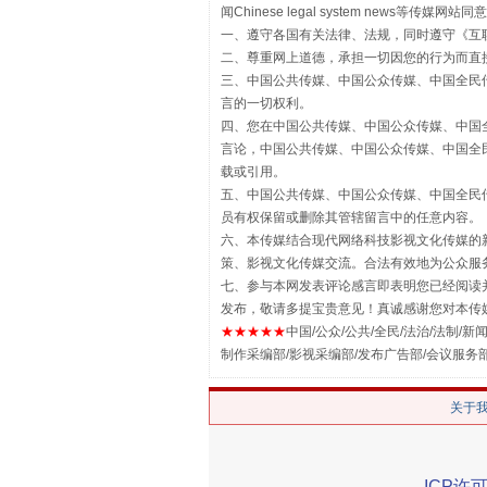
闻Chinese legal system new
一、遵守各国有关法律、法规，同时遵守《
互
二、尊重网上道德，承担一切因您的行为而直
三、中国公共传媒、中国公众传媒、中国全民传媒China 
言的一切权利。
四、您在中国公共传媒、中国公众传媒、中国全民传媒Chin
言论，中国公共传媒、中国公众传媒、中国全民传媒China
载或引用。
五、中国公共传媒、中国公众传媒、中国全民传媒China 
员有权保留或删除其管辖留言中的任意内容。
揭批美国五大"原罪"
六、本传媒结合现代网络科技影视文化传媒的新
策、影视文化传媒交流。合法有效地为公众服
七、参与本网发表评论感言即表明您已经阅读并
发布，敬请多提宝贵意见！真诚感谢您对本传
★★★★★
中国/公众/公共/全民/法治/法制/新闻
制作采编部/影视采编部/发布广告部/会议服务
关于
ICP许可