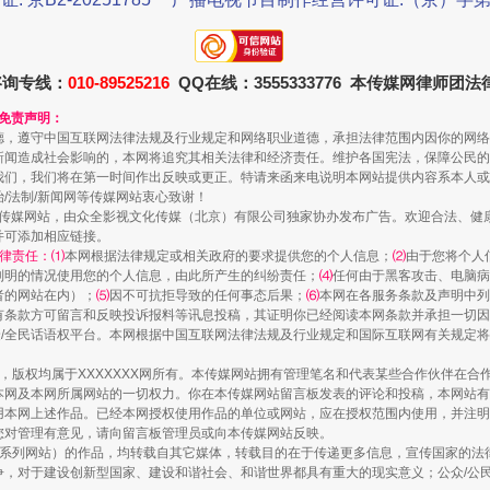
珠宝鉴定乱象
咨询专线：
010-89525216
QQ在线：3555333776 本传媒网律师团
和免责声明：
德，遵守中国互联网法律法规及行业规定和网络职业道德，承担法律范围内因你的网络
新闻造成社会影响的，本网将追究其相关法律和经济责任。维护各国宪法，保障公民的
我们，我们将在第一时间作出反映或更正。特请来函来电说明本网站提供内容系本人或
治/法制/新闻网等传媒网站衷心致谢！
新闻网等传媒网站，由众全影视文化传媒（北京）有限公司独家协办发布广告。欢迎合法、
并可添加相应链接。
律责任：⑴
本网根据法律规定或相关政府的要求提供您的个人信息；
⑵
由于您将个人
列明的情况使用您的个人信息，由此所产生的纠纷责任；
⑷
任何由于黑客攻击、电脑病
者的网站在内）；
⑸
因不可抗拒导致的任何事态后果；
⑹
本网在各服务条款及声明中列
有条款方可留言和反映投诉报料等讯息投稿，其证明你已经阅读本网条款并承担一切因
民众/全民话语权平台。本网根据中国互联网法律法规及行业规定和国际互联网有关规定
走近一线检察官
作品，版权均属于XXXXXXX网所有。本传媒网站拥有管理笔名和代表某些合作伙伴在
本网及本网所属网站的一切权力。你在本传媒网站留言板发表的评论和投稿，本网站有
本网上述作品。已经本网授权使用作品的单位或网站，应在授权范围内使用，并注明“来
您对管理有意见，请向留言板管理员或向本传媒网站反映。
本传媒系列网站）的作品，均转载自其它媒体，转载目的在于传递更多信息，宣传国家的
，对于建设创新型国家、建设和谐社会、和谐世界都具有重大的现实意义；公众/公民/