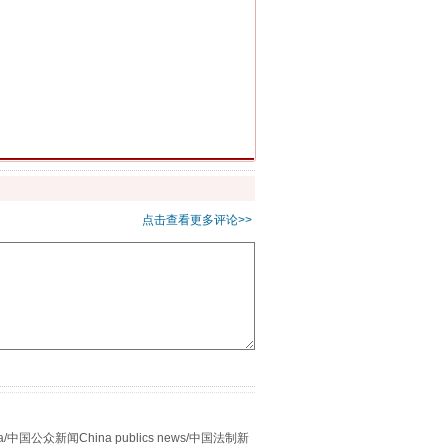
千亩耕地变“别墅”
点击查看更多评论>>
别拿“量子”当幌子
众新闻China publics news/中国法制新