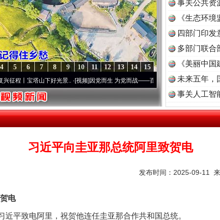
事关公共资
《生态环境
读
四部门印发
多部门联合
《美丽中国
4
5
6
7
8
9
10
11
12
13
14
15
未来五年，
丨宝塔山下好光景..
·[视频]
因党而生 为党而战——百年“纪”事⑧加强纪律..
·[视频]
牢记
事关人工智
茶叶“炒上天”
习近平向圭亚那总统阿里致贺电
发布时间：2025-09-11 
贺电
席习近平致电阿里，祝贺他连任圭亚那合作共和国总统。