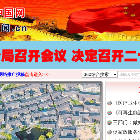
>
网络推广投稿
点击进入>>>
《医疗卫生
《可再生能
三部门：做
促家政服务