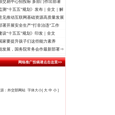
源交易中心招投标 多部门作出部署
监测“十五五”规划》发布｜全文｜解
意见推动互联网基础资源高质量发展
部署开展安全生产“打非治违”工作
建设“十五五”规划》印发｜全文
国家要提升孩子们这些能力素养
初心使命 奋进复兴征程丨“转折之城”激荡..
·[视频]
牢记初心使命 奋进复兴征程丨红船起航
能发展，国务院常务会作最新部署⇒
“神药”背后的真相
网络推广投稿请点击这里>>
来源：
外交部网站
字体大小[
大
中
小
]