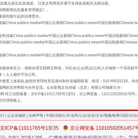
s等传媒网站同意其观点或证实其描述。 注意文明用语并遵守全球各国相关法律法规。
联网新闻信息服务管理规定
》。
接或间接引起的法律责任。
publics media/中国公众新闻China publics news/中国法制新闻Chinese l
a publics media/中国公众新闻China publics news/中国法制新闻Chinese
 publics media/中国公众新闻China publics news/中国法制新闻Chinese 
publics media/中国公众新闻China publics news/中国法制新闻Chinese l
"炒鞋教程"里的骗局
媒体有生力，借助全球互联网主阵地，为社会/公众/民众/公民人才铺垫一个话语权平
务！人人都作守法公民。
接受上述条款,如您对管理有意见请向制作采编部联系，电话：010-89525216。
媒网的支持帮助与合作交流。众全影视文化传媒（北京）有限公司独家主办 :
网 经工信部备案：京ICP备11011765号1至52，京公网安备：11011202001678号
部/代理部敬上。
我们
|
公众采编部
|
法律声明
| 中国/法制/公共/全民/公众/农业/文化/视频/检察/法院/法治
京ICP备11011765号1至35
京公网安备 11010502051457
证: 京B2-20251785
广播电视节目制作经营许可证:（京）字第3