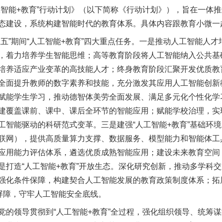
工智能+教育”行动计划》（以下简称《行动计划》），旨在一体
态建设，系统构建智能时代的教育体系。具体内容跟教育小微一
”期间“人工智能+教育”四大重点任务。一是推动人工智能人才
，着力培养学生智能思维；高等教育阶段将人工智能纳入公共基
培养适应产业变革的高技能人才；终身教育阶段汇聚开发优质教
全面提升教师的数字素养和技能，充分激发其应用人工智能创新
赋能学生学习，推动德智体美劳全面发展、满足多元化个性化学
建覆盖课前、课中、课后全环节的智能应用；赋能学校治理，实
工智能驱动的科研范式变革。三是建强“人工智能+教育”基础环
联网），提供高质量算力支撑、数据服务、模型能力和智能体工
应用能力评估体系，遴选优质成熟智能应用；建设未来教育空间
打造“人工智能+教育”开放生态。深化研究创新，推动多学科交
强化条件保障，构建契合人工智能发展的教育政策制度体系；拓
全屏障，守牢人工智能安全底线。
领导贯彻到“人工智能+教育”全过程，强化组织领导、统筹谋