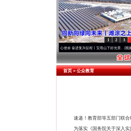
1
2
3
两个先锋队”本色
·[视频]
牢记初心使命 奋进复兴征程丨宝塔山下好光景..
·[视频]
因党而生
首页
»
公众教育
速递！教育部等五部门联合印发
为落实《国务院关于深入实施“