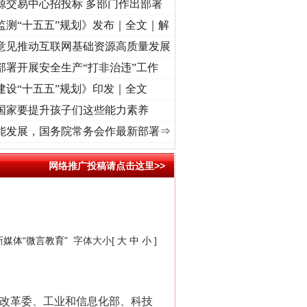
源交易中心招投标 多部门作出部署
监测“十五五”规划》发布｜全文｜解
意见推动互联网基础资源高质量发展
部署开展安全生产“打非治违”工作
建设“十五五”规划》印发｜全文
国家要提升孩子们这些能力素养
荡..
·[视频]
牢记初心使命 奋进复兴征程丨红船起航处 潮起..
·[视频]
一首歌的时间，读
能发展，国务院常务会作最新部署⇒
网络推广投稿请点击这里>>
媒体“微言教育”
字体大小[
大
中
小
]
改革委、工业和信息化部、科技