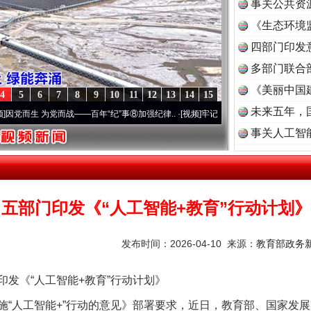
事关公共资
《生态环境
读
四部门印发
多部门联合
《美丽中国
4
5
6
7
8
9
10
11
12
13
14
15
未来五年，
 为党而战——百年“纪”事⑧加强纪律..
·[视频]
牢记初心使命 奋进复兴征程丨“转折之城”激
事关人工智
五部门印发《“人工智能+教育”行动计划》
发布时间：2026-04-10 来源：
教育部政务新
《“人工智能+教育”行动计划》
人工智能+”行动的意见》部署要求，近日，教育部、国家发展