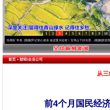
1
2
3
4
5
6
7
8
9
10
”本色
·[视频]
牢记初心使命 奋进复兴征程丨宝塔山下好光景..
·[视频]
因党而生 为党而战
首页
»
财经/企业公司
从三
前4个月国民经