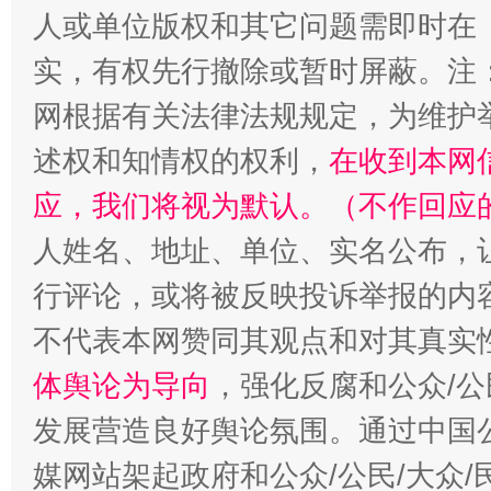
人或单位版权和其它问题需即时在
实，有权先行撤除或暂时屏蔽。注
网根据有关法律法规规定，为维护
述权和知情权的权利，
在收到本网
应，我们将视为默认。（不作回应
人姓名、地址、单位、实名公布，让
招工难、用工荒背后
行评论，或将被反映投诉举报的内
不代表本网赞同其观点和对其真实
体舆论为导向
，强化反腐和公众/公
发展营造良好舆论氛围。通过中国公
媒网站架起政府和公众/公民/大众