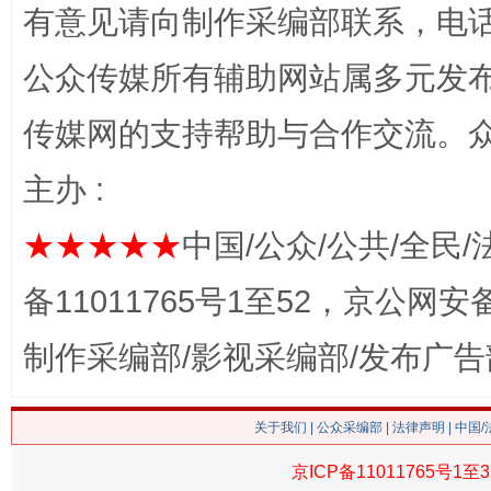
有意见请向制作采编部联系，电话：0
公众传媒所有辅助网站属多元发
网上购药对药下症？
传媒网的支持帮助与合作交流。
主办 :
★★★★★
中国/公众/公共/全民/
备11011765号1至52，京公网安备：
制作采编部/影视采编部/发布广告
这是一记警钟！
谢
关于我们
|
公众采编部
|
法律声明
| 中国
京ICP备11011765号1至3