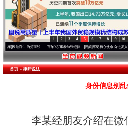
1
2
3
4
5
6
7
8
9
10
党而生 为党而战——百年“纪”事⑧加强纪律..
·[视频]
牢记初心使命 奋进复兴征程丨“转折
首页
»
律师说法
身份信息别乱
李某经朋友介绍在微信上