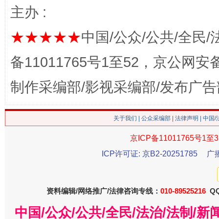
主办 :
★★★★★
中国/公众/公共/全民/
备11011765号1至52，京公网安备：
制作采编部/影视采编部/发布广告
生
关于我们
|
公众采编部
|
法律声明
| 中国
“刷贴”乱象丛生
京ICP备11011765号1至3
ICP许可证: 京B2-20251785
广
资料编辑/网络推广/法律咨询专线：
010-89525216
QQ
中国/公众/公共/全民/法治/法制/