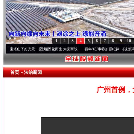
1
2
3
4
5
6
7
8
9
10
山下好光景..
·[视频]
因党而生 为党而战——百年“纪”事⑧加强纪律..
·[视频]
牢记初心使
首页
»
法治新闻
广州首例，
网上购药对药下症？