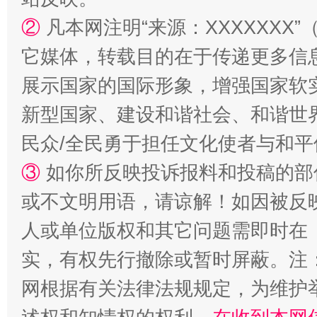
招工难、用工荒背后
②
凡本网注明“来源：XXXXXX
它媒体，转载目的在于传递更多信
展示国家的国际形象，增强国家软
新型国家、建设和谐社会、和谐世界
民众/全民勇于担任文化使者与和
③
如你所反映投诉报料和投稿的部
或不文明用语，请谅解！如因被反
人或单位版权和其它问题需即时在
实，有权先行撤除或暂时屏蔽。注
网根据有关法律法规规定，为维护